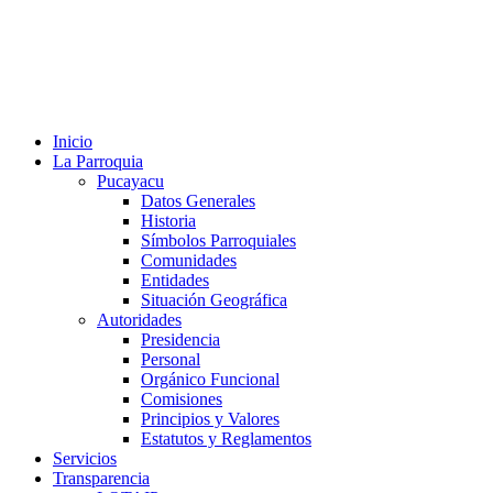
Inicio
La Parroquia
Pucayacu
Datos Generales
Historia
Símbolos Parroquiales
Comunidades
Entidades
Situación Geográfica
Autoridades
Presidencia
Personal
Orgánico Funcional
Comisiones
Principios y Valores
Estatutos y Reglamentos
Servicios
Transparencia