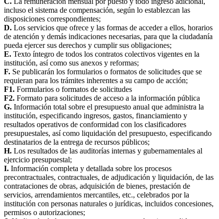
C.
La remuneración mensual por puesto y todo ingreso adicional,
incluso el sistema de compensación, según lo establezcan las
disposiciones correspondientes;
D.
Los servicios que ofrece y las formas de acceder a ellos, horarios
de atención y demás indicaciones necesarias, para que la ciudadanía
pueda ejercer sus derechos y cumplir sus obligaciones;
E.
Texto íntegro de todos los contratos colectivos vigentes en la
institución, así como sus anexos y reformas;
F.
Se publicarán los formularios o formatos de solicitudes que se
requieran para los trámites inherentes a su campo de acción;
F1.
Formularios o formatos de solicitudes
F2.
Formato para solicitudes de acceso a la información pública
G.
Información total sobre el presupuesto anual que administra la
institución, especificando ingresos, gastos, financiamiento y
resultados operativos de conformidad con los clasificadores
presupuestales, así como liquidación del presupuesto, especificando
destinatarios de la entrega de recursos públicos;
H.
Los resultados de las auditorías internas y gubernamentales al
ejercicio presupuestal;
I.
Información completa y detallada sobre los procesos
precontractuales, contractuales, de adjudicación y liquidación, de las
contrataciones de obras, adquisición de bienes, prestación de
servicios, arrendamientos mercantiles, etc., celebrados por la
institución con personas naturales o jurídicas, incluidos concesiones,
permisos o autorizaciones;