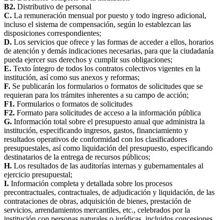
B2.
Distributivo de personal
C.
La remuneración mensual por puesto y todo ingreso adicional,
incluso el sistema de compensación, según lo establezcan las
disposiciones correspondientes;
D.
Los servicios que ofrece y las formas de acceder a ellos, horarios
de atención y demás indicaciones necesarias, para que la ciudadanía
pueda ejercer sus derechos y cumplir sus obligaciones;
E.
Texto íntegro de todos los contratos colectivos vigentes en la
institución, así como sus anexos y reformas;
F.
Se publicarán los formularios o formatos de solicitudes que se
requieran para los trámites inherentes a su campo de acción;
F1.
Formularios o formatos de solicitudes
F2.
Formato para solicitudes de acceso a la información pública
G.
Información total sobre el presupuesto anual que administra la
institución, especificando ingresos, gastos, financiamiento y
resultados operativos de conformidad con los clasificadores
presupuestales, así como liquidación del presupuesto, especificando
destinatarios de la entrega de recursos públicos;
H.
Los resultados de las auditorías internas y gubernamentales al
ejercicio presupuestal;
I.
Información completa y detallada sobre los procesos
precontractuales, contractuales, de adjudicación y liquidación, de las
contrataciones de obras, adquisición de bienes, prestación de
servicios, arrendamientos mercantiles, etc., celebrados por la
institución con personas naturales o jurídicas, incluidos concesiones,