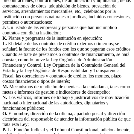
precontractuales, contractuales, de adjudicación y liquidación, de las
contrataciones de obras, adquisición de bienes, prestación de
servicios, arrendamientos mercantiles, etc., celebrados por la
institución con personas naturales o jurídicas, incluidos concesiones,
permisos o autorizaciones;
J.
Un listado de las empresas y personas que han incumplido
contratos con dicha institución;
K.
Planes y programas de la institución en ejecución;
L.
El detalle de los contratos de crédito externos o internos; se
señalará la fuente de los fondos con los que se pagarán esos créditos.
Cuando se trate de préstamos o contratos de financiamiento, se hará
constar, como lo prevé la Ley Orgánica de Administración
Financiera y Control, Ley Orgánica de la Contraloría General del
Estado y la Ley Orgánica de Responsabilidad y Transparencia
Fiscal, las operaciones y contratos de crédito, los montos, plazo,
costos financieros o tipos de interés;
M.
Mecanismos de rendición de cuentas a la ciudadanía, tales como
metas e informes de gestión e indicadores de desempeño;
N.
Los viáticos, informes de trabajo y justificativos de movilización
nacional o internacional de las autoridades, dignatarios y
funcionarios públicos;
O.
El nombre, dirección de la oficina, apartado postal y dirección
electrónica del responsable de atender la información pública de que
trata esta Ley;
P.
La Función Judicial y el Tribunal Constitucional, adicionalmente,