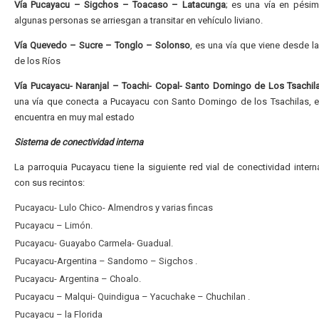
Vía Pucayacu – Sigchos – Toacaso – Latacunga
; es una vía en pési
algunas personas se arriesgan a transitar en vehículo liviano.
Vía Quevedo – Sucre – Tonglo – Solonso
, es una vía que viene desde la
de los Ríos
Vía Pucayacu- Naranjal – Toachi- Copal- Santo Domingo de Los Tsachil
una vía que conecta a Pucayacu con Santo Domingo de los Tsachilas, e
encuentra en muy mal estado
Sistema de conectividad interna
La parroquia Pucayacu tiene la siguiente red vial de conectividad intern
con sus recintos:
Pucayacu- Lulo Chico- Almendros y varias fincas
Pucayacu – Limón.
Pucayacu- Guayabo Carmela- Guadual.
Pucayacu-Argentina – Sandomo – Sigchos .
Pucayacu- Argentina – Choalo.
Pucayacu – Malqui- Quindigua – Yacuchake – Chuchilan .
Pucayacu – la Florida