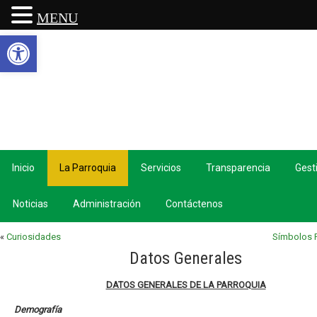
MENU
Abrir barra de herramientas
Inicio
La Parroquia
Servicios
Transparencia
Gest
Noticias
Administración
Contáctenos
«
Curiosidades
Símbolos P
Datos Generales
DATOS GENERALES DE LA PARROQUIA
Demografía