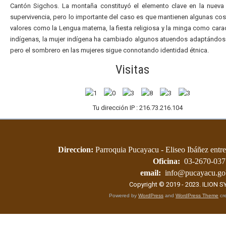
Cantón Sigchos. La montaña constituyó el elemento clave en la nueva
supervivencia, pero lo importante del caso es que mantienen algunas co
valores como la Lengua materna, la fiesta religiosa y la minga como carac
indígenas, la mujer indígena ha cambiado algunos atuendos adaptándose
pero el sombrero en las mujeres sigue connotando identidad étnica.
Visitas
Tu dirección IP : 216.73.216.104
Direccion:
Parroquia Pucayacu - Eliseo Ibáñez entre
Oficina:
03-2670-037
email:
info@pucayacu.go
Copyright © 2019 - 2023.
ILION 
Powered by
WordPress
and
WordPress Theme
cre