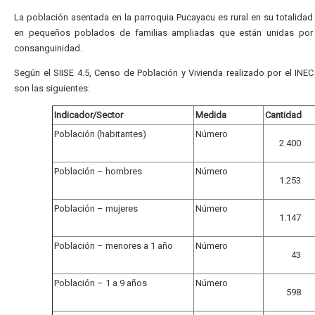
La población asentada en la parroquia Pucayacu es rural en su totalida
en pequeños poblados de familias ampliadas que están unidas por
consanguinidad.
Según el SIISE 4.5, Censo de Población y Vivienda realizado por el INE
son las siguientes:
Indicador/Sector
Medida
Cantidad
Población (habitantes)
Número
2.400
Población – hombres
Número
1.253
Población – mujeres
Número
1.147
Población – menores a 1 año
Número
43
Población – 1 a 9 años
Número
598