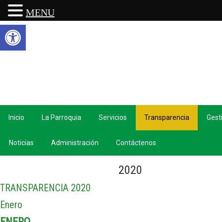
MENU
Abrir barra de herramientas
Inicio
La Parroquia
Servicios
Transparencia
Gest
Noticias
Administración
Contáctenos
2020
TRANSPARENCIA 2020
Enero
ENERO