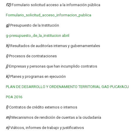
f2)
Formulario solicitud acceso a la información pública
Formulario_solicitud_acceso_informacion_publica
g)
Presupuesto de la Institución
g-presupuesto_de_la_institucion abril
h)
Resultados de auditorías internas y gubernamentales
i)
Procesos de contrataciones
j)
Empresas y personas que han incumplido contratos
k)
Planes y programas en ejecución
PLAN DE DESARROLLO Y ORDENAMIENTO TERRITORIAL GAD PUCAYACU
POA 2016
l)
Contratos de crédito externos o internos
m)
Mecanismos de rendición de cuentas a la ciudadanía
n)
Viáticos, informes de trabajo y justificativos