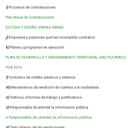
i)
Procesos de contrataciones
Plan Anual de Contrataciones
ESTUDIO Y DISEÑO VARIAS OBRAS
j)
Empresas y personas que han incumplido contratos
k)
Planes y programas en ejecución
PLAN DE DESARROLLO Y ORDENAMIENTO TERRITORIAL GAD PUCAYACU
POA 2016
l)
Contratos de crédito externos o internos
m)
Mecanismos de rendición de cuentas a la ciudadanía
n)
Viáticos, informes de trabajo y justificativos
o)
Responsable de atender la información pública
o-Responsable_de_atender_la_informacion_publica
q)
Texto íntegro de las resoluciones